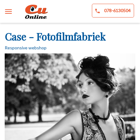
078-6130504
Case - Fotofilmfabriek
Responsive webshop