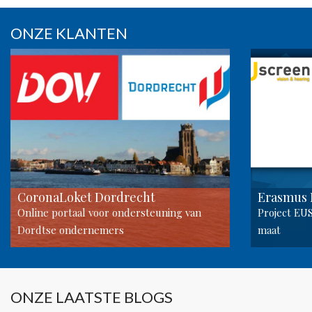
ONZE KLANTEN
CoronaLoket Dordrecht
Erasmus
Online portaal voor ondersteuning van
Project EU
Dordtse ondernemers
maat
ONZE LAATSTE BLOGS