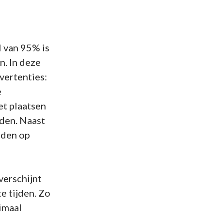
 van 95% is
. In deze
vertenties:
e
et plaatsen
den. Naast
rden op
 verschijnt
e tijden. Zo
imaal