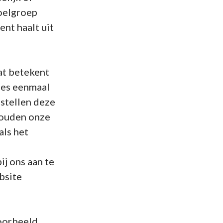
doelgroep
nt haalt uit
at betekent
gnes eenmaal
 stellen deze
 houden onze
als het
e
j ons aan te
ebsite
voorbeeld