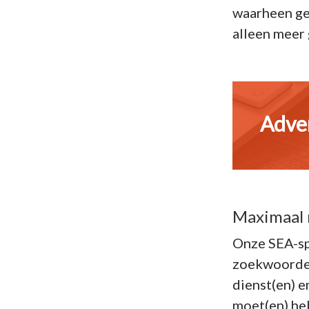
waarheen gel
alleen meer
Adve
Maximaal 
Onze SEA-spe
zoekwoorden
dienst(en) e
moet(en) heb