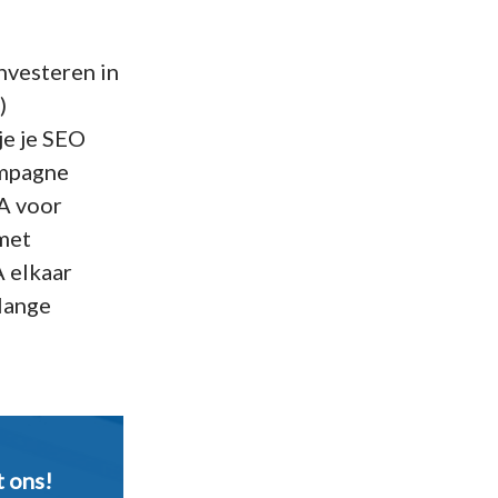
nvesteren in
)
je je SEO
ampagne
EA voor
 met
A elkaar
 lange
 ons!