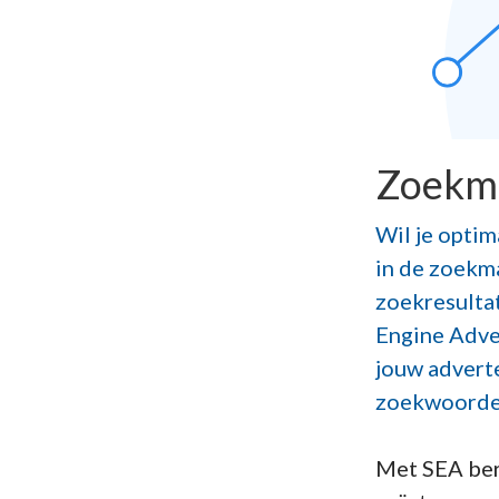
Zoekma
Wil je optim
in de zoekma
zoekresulta
Engine Adve
jouw advert
zoekwoorden 
Met SEA bere