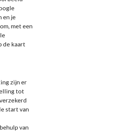
Google
 en je
tom, met een
le
p de kaart
ng zijn er
elling tot
 verzekerd
e start van
 behulp van