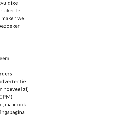
gvuldige
ruiker te
rd maken we
 bezoeker
teem
erders
advertentie
 hoeveel zij
 (CPM)
od, maar ook
dingspagina