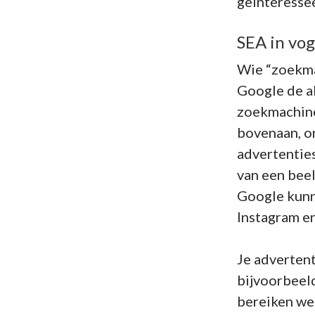
geïnteressee
SEA in vog
Wie “zoekma
Google de a
zoekmachine 
bovenaan, on
advertenties
van een bee
Google kunn
Instagram e
Je advertenti
bijvoorbeeld
bereiken we