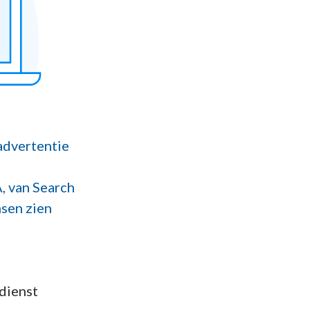
 advertentie
, van Search
nsen zien
e
 dienst