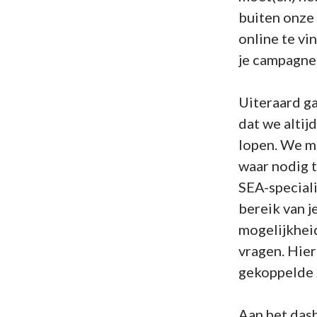
buiten onze
online te vi
je campagne
Uiteraard g
dat we altij
lopen. We mo
waar nodig t
SEA-speciali
bereik van j
mogelijkhei
vragen. Hier
gekoppelde 
Aan het das