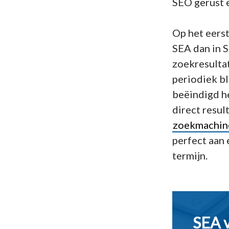
SEO gerust 
Op het eerst
SEA dan in S
zoekresultat
periodiek b
beëindigd he
direct resul
zoekmachine
perfect aan 
termijn.
SEA 