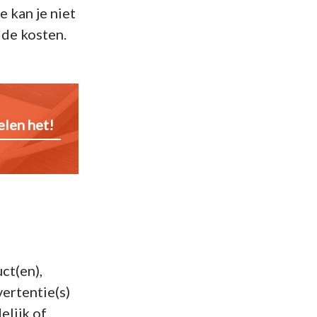
 kan je niet
 de kosten.
elen het!
ct(en),
ertentie(s)
elijk of